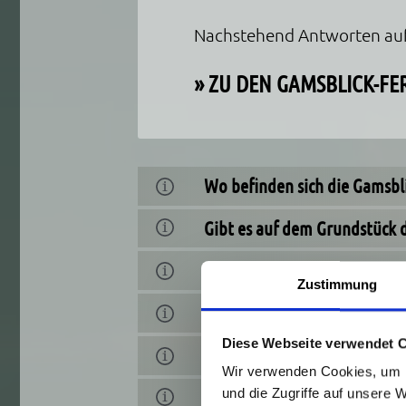
Nachstehend Antworten auf 
»
ZU DEN GAMSBLICK-F
Wo befinden sich die Gamsbl
Gibt es auf dem Grundstück 
Gibt es in den Gamsblick-Ap
Zustimmung
Wie viele Personen können 
Diese Webseite verwendet 
Kann man Hunde mitnehme
Wir verwenden Cookies, um I
und die Zugriffe auf unsere 
Wie weit ist der Strumbodin