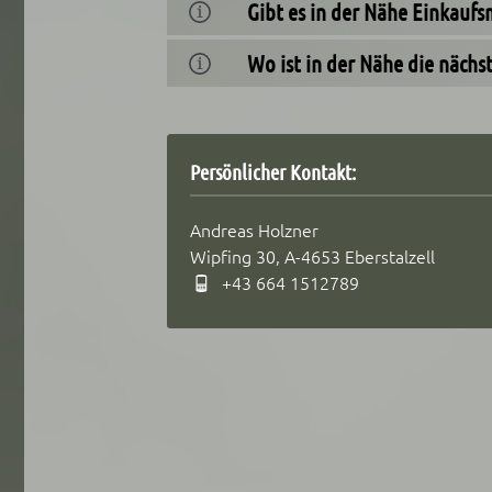
Gibt es in der Nähe Einkauf
s
w
Wo ist in der Nähe die nächs
a
h
l
Persönlicher Kontakt:
Andreas Holzner
Wipfing 30, A-4653 Eberstalzell
+43 664 1512789