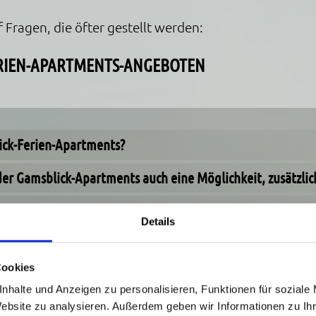
Fragen, die öfter gestellt werden:
ERIEN-APARTMENTS-ANGEBOTEN
ick-Ferien-Apartments?
der Gamsblick-Apartments auch eine Möglichkeit, zusätzli
artments Internetzugang?
Details
max. in den Gamsblick-Apartments buchen?
Cookies
n?
nhalte und Anzeigen zu personalisieren, Funktionen für soziale
Website zu analysieren. Außerdem geben wir Informationen zu I
g-Wasserfall von den Gamsblick-Apartments entfernt?