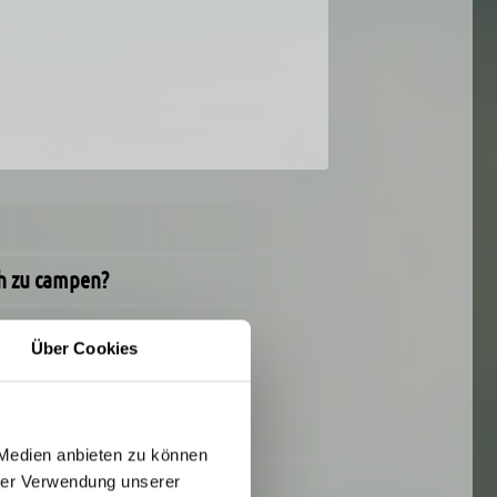
ch zu campen?
Über Cookies
 Medien anbieten zu können
hrer Verwendung unserer